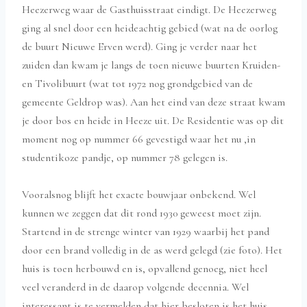
Heezerweg waar de Gasthuisstraat eindigt. De Heezerweg
ging al snel door een heideachtig gebied (wat na de oorlog
de buurt Nieuwe Erven werd). Ging je verder naar het
zuiden dan kwam je langs de toen nieuwe buurten Kruiden-
en Tivolibuurt (wat tot 1972 nog grondgebied van de
gemeente Geldrop was). Aan het eind van deze straat kwam
je door bos en heide in Heeze uit. De Residentie was op dit
moment nog op nummer 66 gevestigd waar het nu ,in
studentikoze pandje, op nummer 78 gelegen is.
Vooralsnog blijft het exacte bouwjaar onbekend. Wel
kunnen we zeggen dat dit rond 1930 geweest moet zijn.
Startend in de strenge winter van 1929 waarbij het pand
door een brand volledig in de as werd gelegd (zie foto). Het
huis is toen herbouwd en is, opvallend genoeg, niet heel
veel veranderd in de daarop volgende decennia. Wel
interessant is te vermelden dat hier besloten is het huis