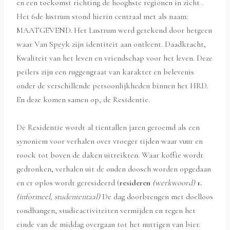
en een toekomst richting de hooghste regionen in zicht .
Het 6de lustrum stond hierin centraal met als naam:
MAATGEVEND. Het Lustrum werd getekend door hetgeen
waar Van Speyk zijn identiteit aan ontleent. Daadkracht,
Kwaliteit van het leven en vriendschap voor het leven. Deze
peilers zijn een ruggengraat van karakter en belevenis
onder de verschillende persoonlijkheden binnen het HRD.
En deze komen samen op, de Residentie.
De Residentie wordt al tientallen jaren geroemd als een
synoniem voor verhalen over vroeger tijden waar vuur en
roock tot boven de daken uitreikten. Waar koffie wordt
gedronken, verhalen uit de ouden doosch worden opgedaan
en er oplos wordt geresideerd (
resideren
(werkwoord)
1.
(informeel, studententaal)
De dag doorbrengen met doelloos
rondhangen, studieactiviteiten vermijden en tegen het
einde van de middag overgaan tot het nuttigen van bier.