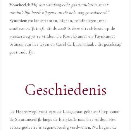
Voorbeeld:
“Hij zou vandaag echt gaan studeren, maar
uiteindelijk heeft hij gewoon de hele dag geresideerd.”
Synoniemen:
lanterfanten, niksen, rondhangen (met
studieontwijking)). Sinds 2008 is deze uitvalsbasis op de
Heezerweg 78 te vinden. De Roockkamer en Tuynkamer
bruisen van het leven en Carel de kater maakt dit geselscap
goet ende fyn.
Geschiedenis
De Heezerweg (voor 1920 de Laagstraat geheten) liep vanaf
de Stratumsedijk langs de Joriskerk naar het zuiden. Het
eerste gedeelte is tegenwoordig verdwenen. Nu begint de