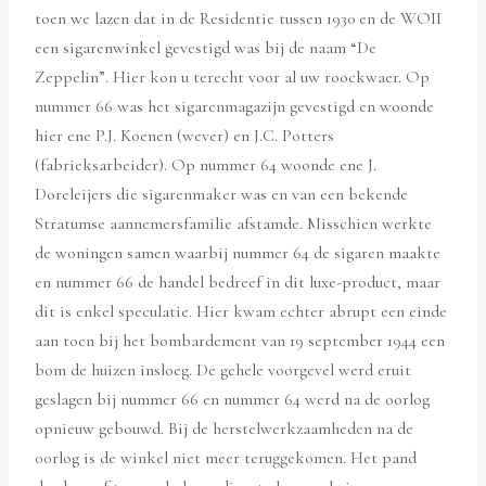
toen we lazen dat in de Residentie tussen 1930 en de WOII
een sigarenwinkel gevestigd was bij de naam “De
Zeppelin”. Hier kon u terecht voor al uw roockwaer. Op
nummer 66 was het sigarenmagazijn gevestigd en woonde
hier ene P.J. Koenen (wever) en J.C. Potters
(fabrieksarbeider). Op nummer 64 woonde ene J.
Doreleijers die sigarenmaker was en van een bekende
Stratumse aannemersfamilie afstamde. Misschien werkte
de woningen samen waarbij nummer 64 de sigaren maakte
en nummer 66 de handel bedreef in dit luxe-product, maar
dit is enkel speculatie. Hier kwam echter abrupt een einde
aan toen bij het bombardement van 19 september 1944 een
bom de huizen insloeg. De gehele voorgevel werd eruit
geslagen bij nummer 66 en nummer 64 werd na de oorlog
opnieuw gebouwd. Bij de herstelwerkzaamheden na de
oorlog is de winkel niet meer teruggekomen. Het pand