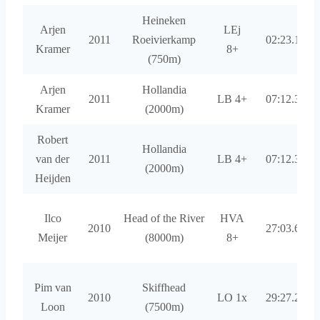
Heineken
Arjen
LEj
2011
Roeivierkamp
02:23.10
Kramer
8+
(750m)
Arjen
Hollandia
2011
LB 4+
07:12.31
Kramer
(2000m)
Robert
Hollandia
van der
2011
LB 4+
07:12.31
(2000m)
Heijden
Ilco
Head of the River
HVA
2010
27:03.61
Meijer
(8000m)
8+
Pim van
Skiffhead
2010
LO 1x
29:27.24
Loon
(7500m)