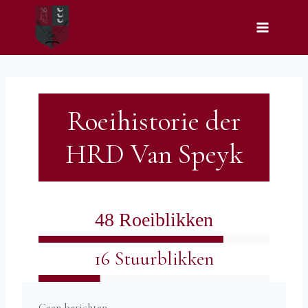
Doorgaan
naar
inhoud
Roeihistorie der
HRD Van Speyk
48 Roeiblikken
16 Stuurblikken
Geen berichten