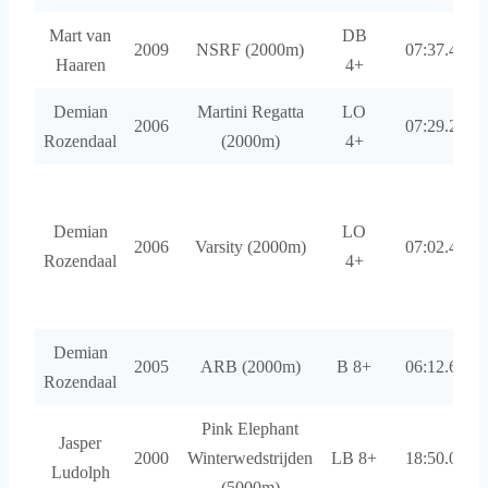
Mart van
DB
2009
NSRF (2000m)
07:37.44
Haaren
4+
Demian
Martini Regatta
LO
2006
07:29.28
Rozendaal
(2000m)
4+
Demian
LO
2006
Varsity (2000m)
07:02.48
Rozendaal
4+
Demian
2005
ARB (2000m)
B 8+
06:12.61
Rozendaal
Pink Elephant
Jasper
2000
Winterwedstrijden
LB 8+
18:50.01
Ludolph
(5000m)