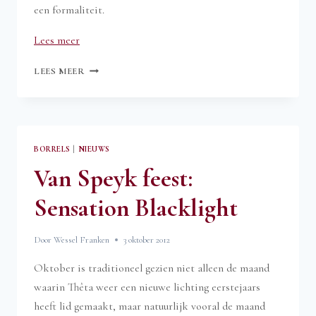
een formaliteit.
“Varsity
Lees meer
Borrel
VARSITY
LEES MEER
2013”
BORREL
2013
BORRELS
|
NIEUWS
Van Speyk feest:
Sensation Blacklight
Door
Wessel Franken
3 oktober 2012
Oktober is traditioneel gezien niet alleen de maand
waarin Thêta weer een nieuwe lichting eerstejaars
heeft lid gemaakt, maar natuurlijk vooral de maand