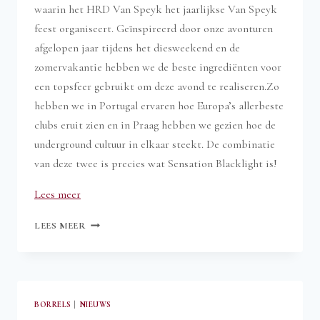
waarin het HRD Van Speyk het jaarlijkse Van Speyk
feest organiseert. Geïnspireerd door onze avonturen
afgelopen jaar tijdens het diesweekend en de
zomervakantie hebben we de beste ingrediënten voor
een topsfeer gebruikt om deze avond te realiseren.Zo
hebben we in Portugal ervaren hoe Europa’s allerbeste
clubs eruit zien en in Praag hebben we gezien hoe de
underground cultuur in elkaar steekt. De combinatie
van deze twee is precies wat Sensation Blacklight is!
“Van
Lees meer
Speyk
VAN
LEES MEER
feest:
SPEYK
Sensation
FEEST:
SENSATION
Blacklight”
BLACKLIGHT
BORRELS
|
NIEUWS