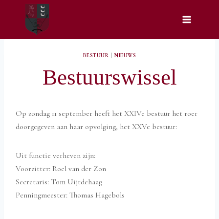
Doorgaan
naar
inhoud
BESTUUR
|
NIEUWS
Bestuurswissel
Op zondag 11 september heeft het XXIVe bestuur het roer
doorgegeven aan haar opvolging, het XXVe bestuur:
Uit functie verheven zijn:
Voorzitter: Roel van der Zon
Secretaris: Tom Uijtdehaag
Penningmeester: Thomas Hagebols