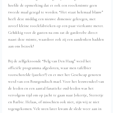
hoefde de opmerking dat er ook een roockruimte geen
tweede maal gezegd te worden. “Het staat helemaal blauw”
heeft deze middag een nieuwe dimensie gekregen, met
zoveel kleine roockfabrieken op een paar vierkante meter.
Gelukkig voor de gasten na ons zat de garderobe direct
naast deze ruimte, waardoor ook zij een aandenken hadden
aan ons bezoek!
Bij de zelfgekroonde “Belg van Den Haag” werd het
officiële programma afgesloten, waar men tafelbier
voorschotelde (jazeker!) en er met het Geselscap genoten
werd van een Bourgondisch mael. Voor het leeuwendeel van
de leeden en een aantal fanatieke oud-leeden was het
vervolgens tijd om op jacht te gaan naar Jokertje, Sterretje
en Barbie. Helaas, of misschien ook niet, zijn wij ze niet
tegengekomen. Vele uren later kwam de slede weer aan in