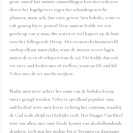
grote aantal last-minute aanmeldingen kon niet iedereen
direct het hagelgeweer tegen het schoudergewricht
plaatsen, maar ach, dan vatte gewon ‘nen bakske, want er
valt genoeg bij te praten! Deze aanwas leidde tot een
geselscap van 31 man, dus waren er veel kapers op de kust
voor het felbegeerde Hertje. Het ervaren deelnemersveld
ontliep elkaar nauwelijks, want de meeste scores lagen
tussen de 13 en 18 schijven (van de 25). Dit leidde dan ook
tot twee oud-leeden met 18 treffers, waarvan Hl. oud-lid
Velter met de eer mocht strijken.
Nadat men weer achter het stuur van de bolides kroop
(moet gezegd worden: Volvo is opvallend populair onze
oud-leeden) zette men koers richting het centrum, waarbij
de Cad zoals altijd veel bekijks trok. Het Haagse Van Kleef
wist ons allen, met onze brede kennis van alcoholhoudende
dranken, toch nog het nodige bij te brengen en daarnaast