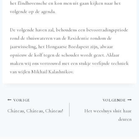
het Eindhovensche en kon men uit gaan kijken naar het
volgende op de agenda.
De volgende haven zal, behoudens een bevoorradingspriode
rond de thuiswateren van de Residentie rondom de
jaarwisseling, het Hongaarse Boedapest zijn, alwaar
opnieuw de kolf tegen de schouder wordt gezet. Aldaar
maken wij ons vertrouwd met een stukje verfijnde techniek
van wijlen Mikhail Kalashnikov.
Bericht
VORIGE
VOLGENDE
Château, Château, Château!
Het weeshuys sluit haar
deuren