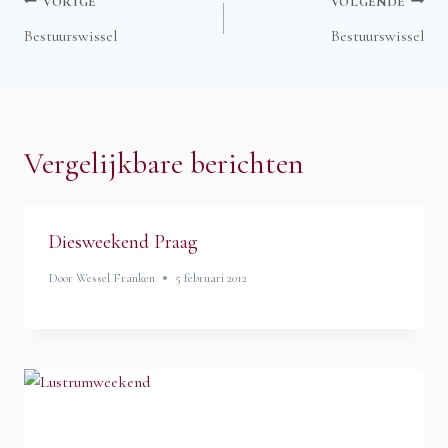
Bericht
VORIGE
VOLGENDE
Bestuurswissel
Bestuurswissel
navigatie
Vergelijkbare berichten
Diesweekend Praag
Door
Wessel Franken
5 februari 2012