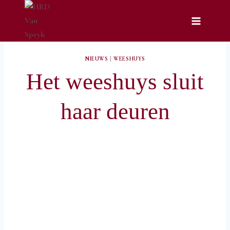
Doorgaan
naar
inhoud
NIEUWS
|
WEESHUYS
Het weeshuys sluit
haar deuren